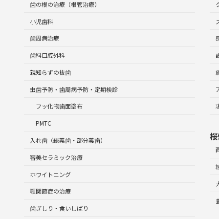
歯の根の治療（根管治療）
小児歯科
歯周病治療
歯科口腔外科
親知らずの抜歯
虫歯予防・歯周病予防・定期検診
フッ化物歯面塗布
PMTC
桜
入れ歯（総義歯・部分義歯）
審美セラミック治療
ホワイトニング
顎関節症の治療
歯ぎしり・食いしばり