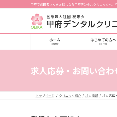
コ
ナ
甲府で歯医者さんをお探しなら甲府デンタルクリニックへ。
ン
ビ
テ
ゲ
ン
ー
ツ
シ
へ
ョ
ホーム
はじめての方へ
ス
ン
HOME
FLOW
キ
に
ッ
移
プ
動
求人応募・お問い合わ
トップページ
クリニック紹介
求人情報
求人応募