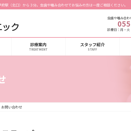
甲府駅（北口）から３分。虫歯や噛み合わせでお悩みの方は一度ご相談ください。
虫歯や噛み合わ
055
診療日：月・火
診療案内
スタッフ紹介
TREATMENT
STAFF
せ
・お問い合わせ