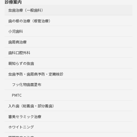
診療案内
虫歯治療（一般歯科）
歯の根の治療（根管治療）
小児歯科
歯周病治療
歯科口腔外科
親知らずの抜歯
虫歯予防・歯周病予防・定期検診
フッ化物歯面塗布
PMTC
入れ歯（総義歯・部分義歯）
審美セラミック治療
ホワイトニング