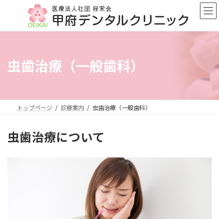
コ
ナ
ン
ビ
テ
ゲ
ン
ー
ツ
シ
へ
ョ
虫歯治療（一般歯科）
ス
ン
キ
に
ッ
移
プ
動
トップページ
診療案内
虫歯治療（一般歯科）
虫歯治療について