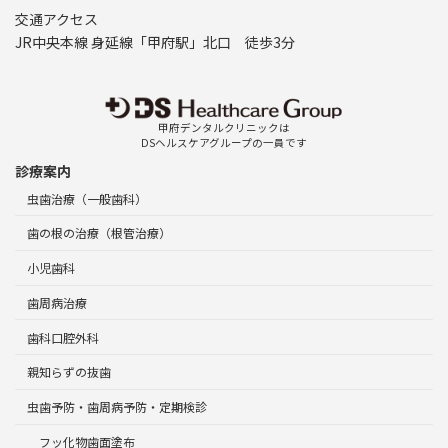
交通アクセス
JR中央本線 身延線「甲府駅」北口 徒歩3分
甲府デンタルクリニックは
DSヘルスケアグループの一員です
診療案内
虫歯治療（一般歯科）
歯の根の治療（根管治療）
小児歯科
歯周病治療
歯科口腔外科
親知らずの抜歯
虫歯予防・歯周病予防・定期検診
フッ化物歯面塗布