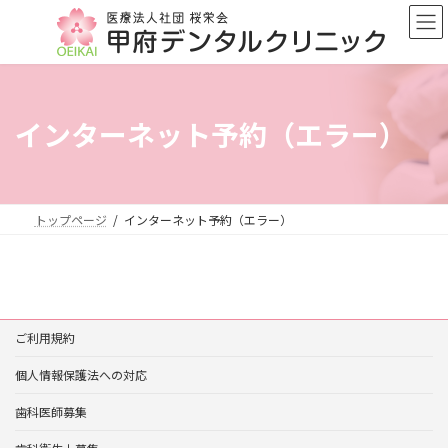
コ
ナ
ン
ビ
テ
ゲ
ン
ー
ツ
シ
へ
ョ
インターネット予約（エラー）
ス
ン
キ
に
ッ
移
プ
動
トップページ
インターネット予約（エラー）
ご利用規約
個人情報保護法への対応
歯科医師募集