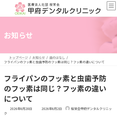
コ
ナ
ン
ビ
テ
ゲ
ン
ー
ツ
シ
へ
ョ
お知らせ
ス
ン
キ
に
ッ
移
プ
動
トップページ
お知らせ
歯のはなし
フライパンのフッ素と虫歯予防のフッ素は同じ？フッ素の違いについて
フライパンのフッ素と虫歯予防
のフッ素は同じ？フッ素の違い
について
最
2026年6月28日
2026年6月2日
桜栄会甲府デンタルクリニッ
終
ク