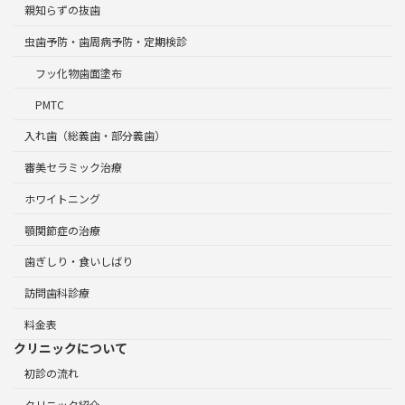
親知らずの抜歯
虫歯予防・歯周病予防・定期検診
フッ化物歯面塗布
PMTC
入れ歯（総義歯・部分義歯）
審美セラミック治療
ホワイトニング
顎関節症の治療
歯ぎしり・食いしばり
訪問歯科診療
料金表
クリニックについて
初診の流れ
クリニック紹介