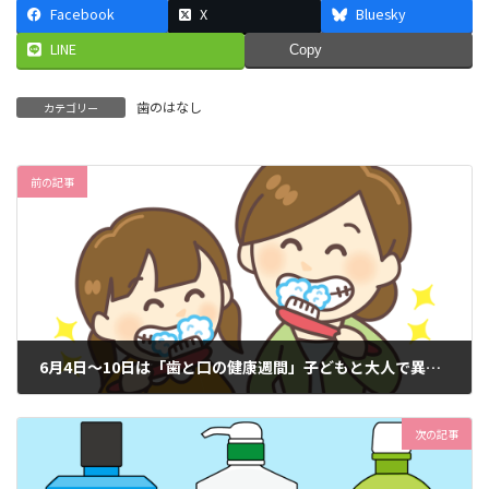
Facebook
X
Bluesky
LINE
Copy
歯のはなし
カテゴリー
前の記事
6月4日～10日は「歯と口の健康週間」子どもと大人で異なる「虫歯になる理由」
2026年6月18日
次の記事