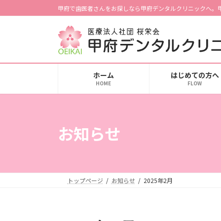
コ
ナ
甲府で歯医者さんをお探しなら甲府デンタルクリニックへ。
ン
ビ
テ
ゲ
ン
ー
ツ
シ
へ
ョ
ホーム
はじめての方へ
ス
ン
HOME
FLOW
キ
に
ッ
移
プ
動
お知らせ
トップページ
お知らせ
2025年2月