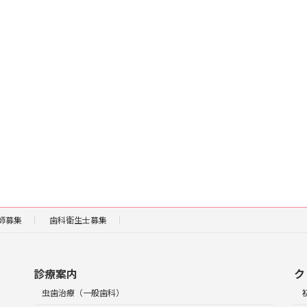
師募集
歯科衛生士募集
診療案内
ク
虫歯治療（一般歯科）