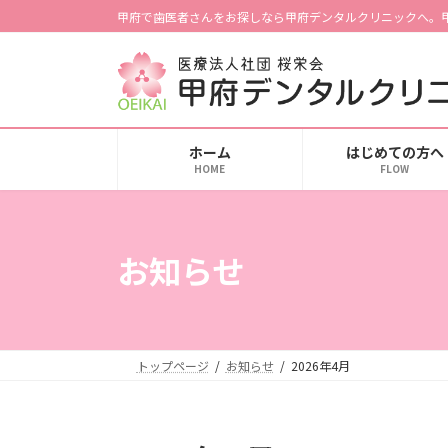
コ
ナ
甲府で歯医者さんをお探しなら甲府デンタルクリニックへ。
ン
ビ
テ
ゲ
ン
ー
ツ
シ
へ
ョ
ホーム
はじめての方へ
ス
ン
HOME
FLOW
キ
に
ッ
移
プ
動
お知らせ
トップページ
お知らせ
2026年4月