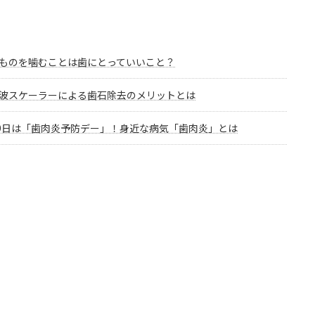
ものを噛むことは歯にとっていいこと？
波スケーラーによる歯石除去のメリットとは
29日は「歯肉炎予防デー」！身近な病気「歯肉炎」とは