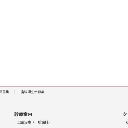
師募集
歯科衛生士募集
診療案内
ク
虫歯治療（一般歯科）