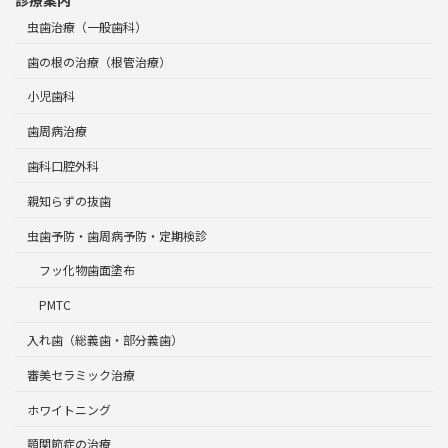
虫歯治療（一般歯科）
歯の根の治療（根管治療）
小児歯科
歯周病治療
歯科口腔外科
親知らずの抜歯
虫歯予防・歯周病予防・定期検診
フッ化物歯面塗布
PMTC
入れ歯（総義歯・部分義歯）
審美セラミック治療
ホワイトニング
顎関節症の治療