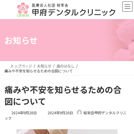
コ
ナ
ン
ビ
テ
ゲ
ン
ー
ツ
シ
へ
ョ
お知らせ
ス
ン
キ
に
ッ
移
プ
動
トップページ
お知らせ
歯のはなし
痛みや不安を知らせるための合図について
痛みや不安を知らせるための合
図について
最
2024年9月28日
2024年9月20日
桜栄会甲府デンタルクリニ
終
ック
更
新
日