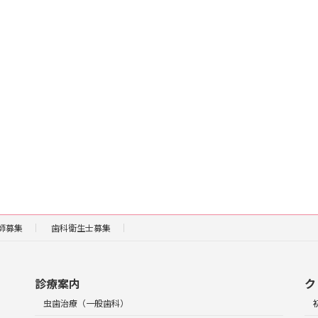
師募集
歯科衛生士募集
診療案内
ク
虫歯治療（一般歯科）