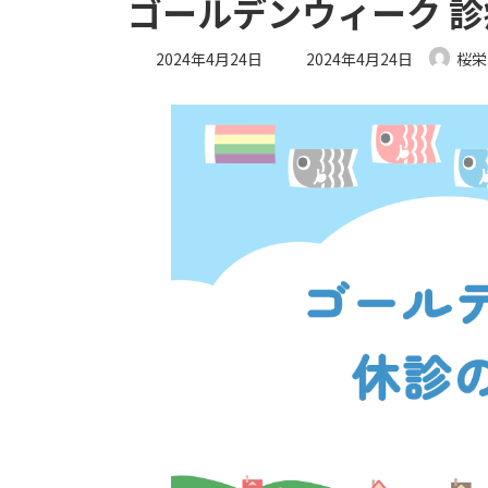
ゴールデンウィーク 
最
2024年4月24日
2024年4月24日
桜栄
終
更
新
日
時
: