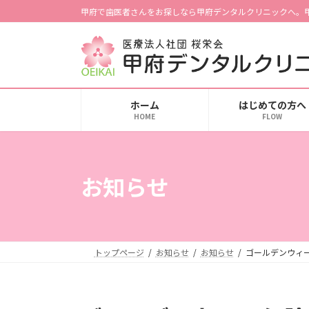
コ
ナ
甲府で歯医者さんをお探しなら甲府デンタルクリニックへ。
ン
ビ
テ
ゲ
ン
ー
ツ
シ
へ
ョ
ホーム
はじめての方へ
ス
ン
HOME
FLOW
キ
に
ッ
移
プ
動
お知らせ
トップページ
お知らせ
お知らせ
ゴールデンウィー